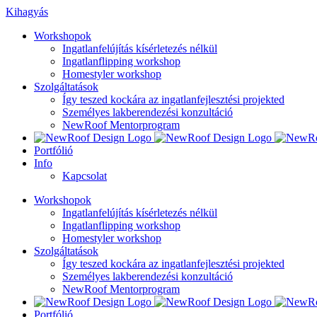
Kihagyás
Workshopok
Ingatlanfelújítás kísérletezés nélkül
Ingatlanflipping workshop
Homestyler workshop
Szolgáltatások
Így teszed kockára az ingatlanfejlesztési projekted
Személyes lakberendezési konzultáció
NewRoof Mentorprogram
Portfólió
Info
Kapcsolat
Workshopok
Ingatlanfelújítás kísérletezés nélkül
Ingatlanflipping workshop
Homestyler workshop
Szolgáltatások
Így teszed kockára az ingatlanfejlesztési projekted
Személyes lakberendezési konzultáció
NewRoof Mentorprogram
Portfólió