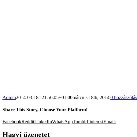
Admin
2014-03-18T21:56:05+01:00
március 18th, 2014
|
0 hozzászólás
Share This Story, Choose Your Platform!
Facebook
Reddit
LinkedIn
WhatsApp
Tumblr
Pinterest
Email:
Hagyj üzenetet