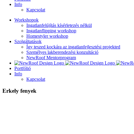
Info
Kapcsolat
Workshopok
Ingatlanfelújítás kísérletezés nélkül
Ingatlanflipping workshop
Homestyler workshop
Szolgáltatások
Így teszed kockára az ingatlanfejlesztési projekted
Személyes lakberendezési konzultáció
NewRoof Mentorprogram
Portfólió
Info
Kapcsolat
Erkely fenyek