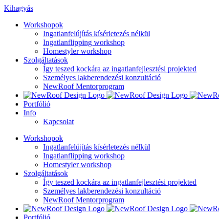
Kihagyás
Workshopok
Ingatlanfelújítás kísérletezés nélkül
Ingatlanflipping workshop
Homestyler workshop
Szolgáltatások
Így teszed kockára az ingatlanfejlesztési projekted
Személyes lakberendezési konzultáció
NewRoof Mentorprogram
Portfólió
Info
Kapcsolat
Workshopok
Ingatlanfelújítás kísérletezés nélkül
Ingatlanflipping workshop
Homestyler workshop
Szolgáltatások
Így teszed kockára az ingatlanfejlesztési projekted
Személyes lakberendezési konzultáció
NewRoof Mentorprogram
Portfólió