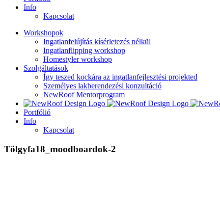
Info
Kapcsolat
Workshopok
Ingatlanfelújítás kísérletezés nélkül
Ingatlanflipping workshop
Homestyler workshop
Szolgáltatások
Így teszed kockára az ingatlanfejlesztési projekted
Személyes lakberendezési konzultáció
NewRoof Mentorprogram
Portfólió
Info
Kapcsolat
Tölgyfa18_moodboardok-2