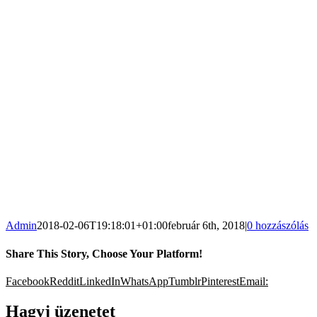
Admin
2018-02-06T19:18:01+01:00
február 6th, 2018
|
0 hozzászólás
Share This Story, Choose Your Platform!
Facebook
Reddit
LinkedIn
WhatsApp
Tumblr
Pinterest
Email:
Hagyj üzenetet