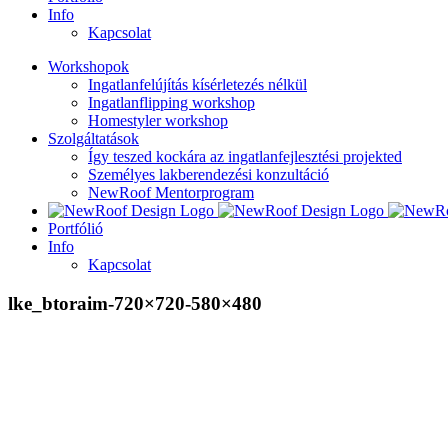
Info
Kapcsolat
Workshopok
Ingatlanfelújítás kísérletezés nélkül
Ingatlanflipping workshop
Homestyler workshop
Szolgáltatások
Így teszed kockára az ingatlanfejlesztési projekted
Személyes lakberendezési konzultáció
NewRoof Mentorprogram
Portfólió
Info
Kapcsolat
lke_btoraim-720×720-580×480