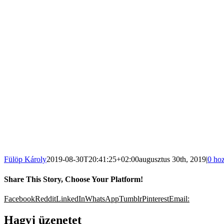
Fülöp Károly
2019-08-30T20:41:25+02:00
augusztus 30th, 2019
|
0 ho
Share This Story, Choose Your Platform!
Facebook
Reddit
LinkedIn
WhatsApp
Tumblr
Pinterest
Email:
Hagyj üzenetet