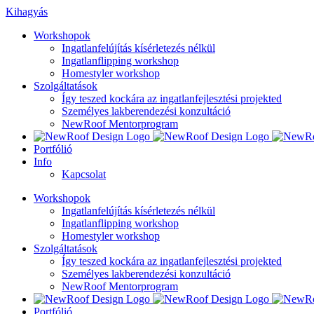
Kihagyás
Workshopok
Ingatlanfelújítás kísérletezés nélkül
Ingatlanflipping workshop
Homestyler workshop
Szolgáltatások
Így teszed kockára az ingatlanfejlesztési projekted
Személyes lakberendezési konzultáció
NewRoof Mentorprogram
Portfólió
Info
Kapcsolat
Workshopok
Ingatlanfelújítás kísérletezés nélkül
Ingatlanflipping workshop
Homestyler workshop
Szolgáltatások
Így teszed kockára az ingatlanfejlesztési projekted
Személyes lakberendezési konzultáció
NewRoof Mentorprogram
Portfólió