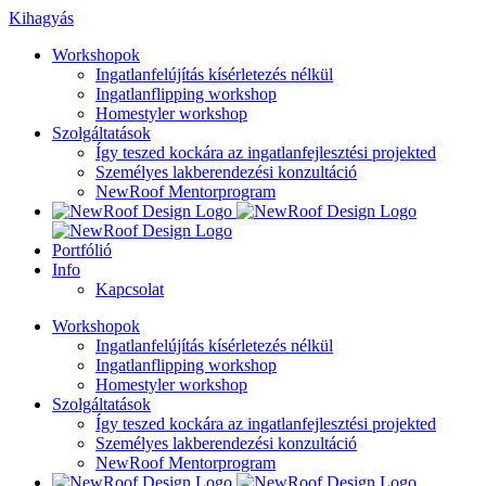
Kihagyás
Workshopok
Ingatlanfelújítás kísérletezés nélkül
Ingatlanflipping workshop
Homestyler workshop
Szolgáltatások
Így teszed kockára az ingatlanfejlesztési projekted
Személyes lakberendezési konzultáció
NewRoof Mentorprogram
Portfólió
Info
Kapcsolat
Workshopok
Ingatlanfelújítás kísérletezés nélkül
Ingatlanflipping workshop
Homestyler workshop
Szolgáltatások
Így teszed kockára az ingatlanfejlesztési projekted
Személyes lakberendezési konzultáció
NewRoof Mentorprogram