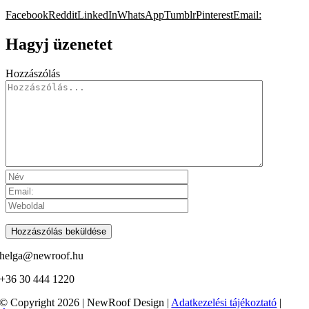
Facebook
Reddit
LinkedIn
WhatsApp
Tumblr
Pinterest
Email:
Hagyj üzenetet
Hozzászólás
helga@newroof.hu
+36 30 444 1220
© Copyright 2026 | NewRoof Design |
Adatkezelési tájékoztató
|