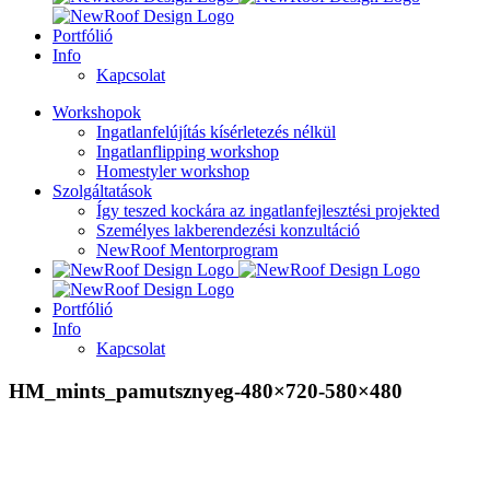
Portfólió
Info
Kapcsolat
Workshopok
Ingatlanfelújítás kísérletezés nélkül
Ingatlanflipping workshop
Homestyler workshop
Szolgáltatások
Így teszed kockára az ingatlanfejlesztési projekted
Személyes lakberendezési konzultáció
NewRoof Mentorprogram
Portfólió
Info
Kapcsolat
HM_mints_pamutsznyeg-480×720-580×480