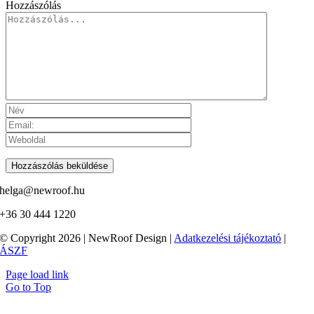
Hozzászólás
helga@newroof.hu
+36 30 444 1220
© Copyright 2026 | NewRoof Design |
Adatkezelési tájékoztató
|
ÁSZF
Page load link
Go to Top