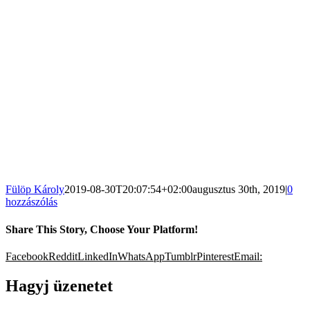
Fülöp Károly
2019-08-30T20:07:54+02:00
augusztus 30th, 2019
|
0
hozzászólás
Share This Story, Choose Your Platform!
Facebook
Reddit
LinkedIn
WhatsApp
Tumblr
Pinterest
Email:
Hagyj üzenetet