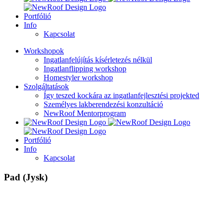
Portfólió
Info
Kapcsolat
Workshopok
Ingatlanfelújítás kísérletezés nélkül
Ingatlanflipping workshop
Homestyler workshop
Szolgáltatások
Így teszed kockára az ingatlanfejlesztési projekted
Személyes lakberendezési konzultáció
NewRoof Mentorprogram
Portfólió
Info
Kapcsolat
Pad (Jysk)