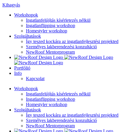
Kihagyás
Workshopok
Ingatlanfelújítás kísérletezés nélkül
Ingatlanflipping workshop
Homestyler workshop
Szolgáltatások
Így teszed kockára az ingatlanfejlesztési projekted
Személyes lakberendezési konzultáció
NewRoof Mentorprogram
Portfólió
Info
Kapcsolat
Workshopok
Ingatlanfelújítás kísérletezés nélkül
Ingatlanflipping workshop
Homestyler workshop
Szolgáltatások
Így teszed kockára az ingatlanfejlesztési projekted
Személyes lakberendezési konzultáció
NewRoof Mentorprogram