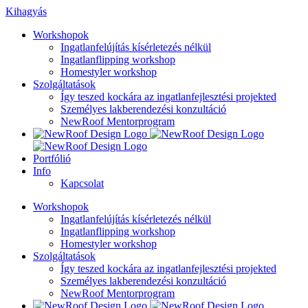
Kihagyás
Workshopok
Ingatlanfelújítás kísérletezés nélkül
Ingatlanflipping workshop
Homestyler workshop
Szolgáltatások
Így teszed kockára az ingatlanfejlesztési projekted
Személyes lakberendezési konzultáció
NewRoof Mentorprogram
Portfólió
Info
Kapcsolat
Workshopok
Ingatlanfelújítás kísérletezés nélkül
Ingatlanflipping workshop
Homestyler workshop
Szolgáltatások
Így teszed kockára az ingatlanfejlesztési projekted
Személyes lakberendezési konzultáció
NewRoof Mentorprogram