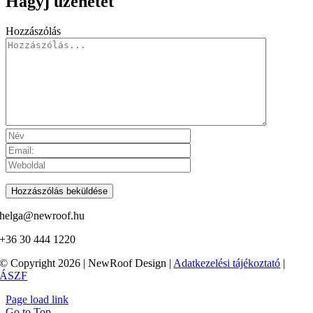
Hagyj üzenetet
Hozzászólás
helga@newroof.hu
+36 30 444 1220
© Copyright 2026 | NewRoof Design |
Adatkezelési tájékoztató
|
ÁSZF
Page load link
Go to Top