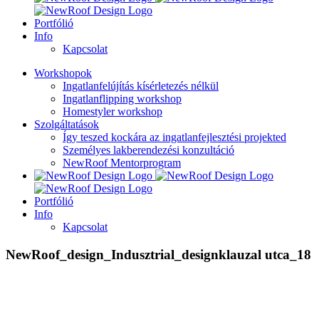
Portfólió
Info
Kapcsolat
Workshopok
Ingatlanfelújítás kísérletezés nélkül
Ingatlanflipping workshop
Homestyler workshop
Szolgáltatások
Így teszed kockára az ingatlanfejlesztési projekted
Személyes lakberendezési konzultáció
NewRoof Mentorprogram
Portfólió
Info
Kapcsolat
NewRoof_design_Indusztrial_designklauzal utca_18