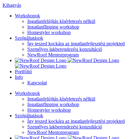
Kihagyás
Workshopok
Ingatlanfelújítás kísérletezés nélkül
Ingatlanflipping workshop
Homestyler workshop
Szolgáltatások
Így teszed kockára az ingatlanfejlesztési projekted
Személyes lakberendezési konzultáció
NewRoof Mentorprogram
Portfólió
Info
Kapcsolat
Workshopok
Ingatlanfelújítás kísérletezés nélkül
Ingatlanflipping workshop
Homestyler workshop
Szolgáltatások
Így teszed kockára az ingatlanfejlesztési projekted
Személyes lakberendezési konzultáció
NewRoof Mentorprogram