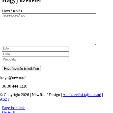
Hagyj üzenetet
Hozzászólás
helga@newroof.hu
+36 30 444 1220
© Copyright 2026 | NewRoof Design |
Adatkezelési tájékoztató
|
ÁSZF
Page load link
Go to Top