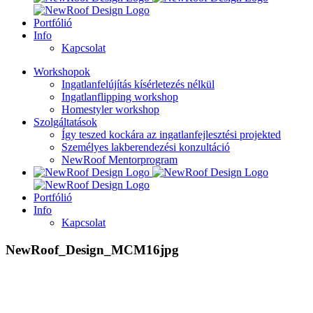
Portfólió
Info
Kapcsolat
Workshopok
Ingatlanfelújítás kísérletezés nélkül
Ingatlanflipping workshop
Homestyler workshop
Szolgáltatások
Így teszed kockára az ingatlanfejlesztési projekted
Személyes lakberendezési konzultáció
NewRoof Mentorprogram
Portfólió
Info
Kapcsolat
NewRoof_Design_MCM16jpg