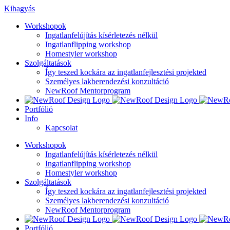
Kihagyás
Workshopok
Ingatlanfelújítás kísérletezés nélkül
Ingatlanflipping workshop
Homestyler workshop
Szolgáltatások
Így teszed kockára az ingatlanfejlesztési projekted
Személyes lakberendezési konzultáció
NewRoof Mentorprogram
Portfólió
Info
Kapcsolat
Workshopok
Ingatlanfelújítás kísérletezés nélkül
Ingatlanflipping workshop
Homestyler workshop
Szolgáltatások
Így teszed kockára az ingatlanfejlesztési projekted
Személyes lakberendezési konzultáció
NewRoof Mentorprogram
Portfólió