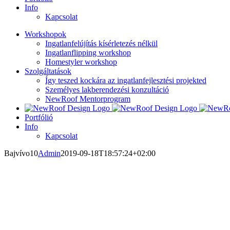
Info
Kapcsolat
Workshopok
Ingatlanfelújítás kísérletezés nélkül
Ingatlanflipping workshop
Homestyler workshop
Szolgáltatások
Így teszed kockára az ingatlanfejlesztési projekted
Személyes lakberendezési konzultáció
NewRoof Mentorprogram
Portfólió
Info
Kapcsolat
Bajvívo10
Admin
2019-09-18T18:57:24+02:00