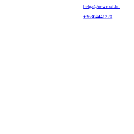
helga@newroof.hu
+36304441220