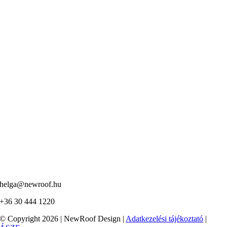
helga@newroof.hu
+36 30 444 1220
© Copyright 2026 | NewRoof Design |
Adatkezelési tájékoztató
|