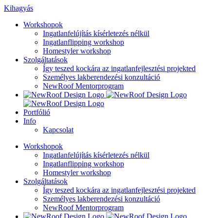
Kihagyás
Workshopok
Ingatlanfelújítás kísérletezés nélkül
Ingatlanflipping workshop
Homestyler workshop
Szolgáltatások
Így teszed kockára az ingatlanfejlesztési projekted
Személyes lakberendezési konzultáció
NewRoof Mentorprogram
Portfólió
Info
Kapcsolat
Workshopok
Ingatlanfelújítás kísérletezés nélkül
Ingatlanflipping workshop
Homestyler workshop
Szolgáltatások
Így teszed kockára az ingatlanfejlesztési projekted
Személyes lakberendezési konzultáció
NewRoof Mentorprogram