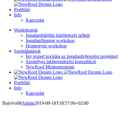
Portfólió
Info
Kapcsolat
Workshopok
Ingatlanfelújítás kísérletezés nélkül
Ingatlanflipping workshop
Homestyler workshop
Szolgáltatások
Így teszed kockára az ingatlanfejlesztési projekted
Személyes lakberendezési konzultáció
NewRoof Mentorprogram
Portfólió
Info
Kapcsolat
Bajvívo08
Admin
2019-09-18T18:57:06+02:00