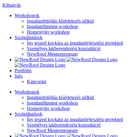
Kihagyás
Workshopok
Ingatlanfelújítás kísérletezés nélkül
Ingatlanflipping workshop
Homestyler workshop
Szolgáltatások
Így teszed kockára az ingatlanfejlesztési projekted
Személyes lakberendezési konzultáció
NewRoof Mentorprogram
Portfólió
Info
Kapcsolat
Workshopok
Ingatlanfelújítás kísérletezés nélkül
Ingatlanflipping workshop
Homestyler workshop
Szolgáltatások
Így teszed kockára az ingatlanfejlesztési projekted
Személyes lakberendezési konzultáció
NewRoof Mentorprogram