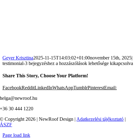
Geyer Krisztina
2025-11-15T14:03:02+01:00
november 15th, 2025
|
testimonial-3 bejegyzéshez
a hozzászólások lehetősége kikapcsolva
Share This Story, Choose Your Platform!
Facebook
Reddit
LinkedIn
WhatsApp
Tumblr
Pinterest
Email:
helga@newroof.hu
+36 30 444 1220
© Copyright 2026 | NewRoof Design |
Adatkezelési tájékoztató
|
ÁSZF
Page load link