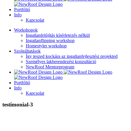
Portfólió
Info
Kapcsolat
Workshopok
Ingatlanfelújítás kísérletezés nélkül
Ingatlanflipping workshop
Homestyler workshop
Szolgáltatások
Így teszed kockára az ingatlanfejlesztési projekted
Személyes lakberendezési konzultáció
NewRoof Mentorprogram
Portfólió
Info
Kapcsolat
testimonial-3