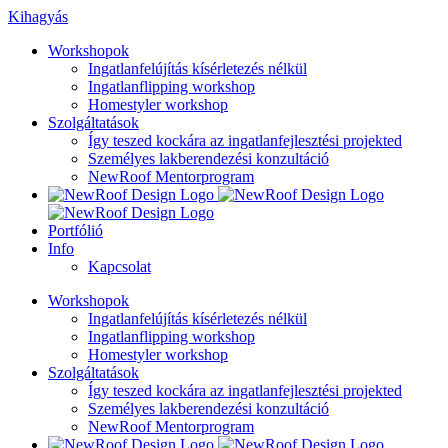
Kihagyás
Workshopok
Ingatlanfelújítás kísérletezés nélkül
Ingatlanflipping workshop
Homestyler workshop
Szolgáltatások
Így teszed kockára az ingatlanfejlesztési projekted
Személyes lakberendezési konzultáció
NewRoof Mentorprogram
Portfólió
Info
Kapcsolat
Workshopok
Ingatlanfelújítás kísérletezés nélkül
Ingatlanflipping workshop
Homestyler workshop
Szolgáltatások
Így teszed kockára az ingatlanfejlesztési projekted
Személyes lakberendezési konzultáció
NewRoof Mentorprogram